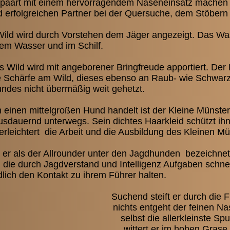
gepaart mit einem hervorragendem Naseneinsatz machen 
d erfolgreichen Partner bei der Quersuche, dem Stöbern
ld wird durch Vorstehen dem Jäger angezeigt. Das Was
dem Wasser und im Schilf.
Wild wird mit angeborener Bringfreude apportiert. Der 
Schärfe am Wild, dieses ebenso an Raub- wie Schwarzw
ndes nicht übermäßig weit gehetzt.
 einen mittelgroßen Hund handelt ist der Kleine Müns
sdauernd unterwegs. Sein dichtes Haarkleid schützt i
 erleichtert die Arbeit und die Ausbildung des Kleinen M
 er als der Allrounder unter den Jagdhunden bezeichne
, die durch Jagdverstand und Intelligenz Aufgaben schn
dlich den Kontakt zu ihrem Führer halten.
Suchend steift er durch die Fl
nichts entgeht der feinen Na
selbst die allerkleinste Spu
wittert er im hohen Grase.