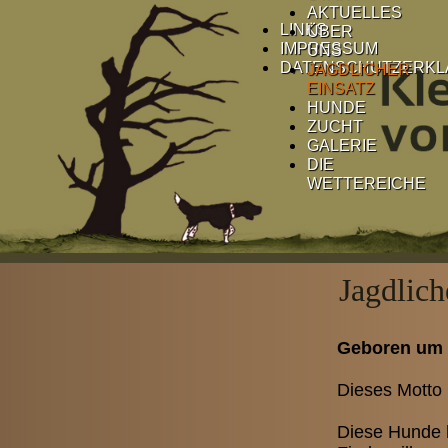
AKTUELLES
LINKS
ÜBER
IMPRESSUM
UNS
DATENSCHUTZERK
JAGDLICHER
EINSATZ
HUNDE
ZUCHT
GALERIE
DIE
WETTEREICHE
Jagdlich
Geboren um 
Dieses Motto b
Diese Hunde h