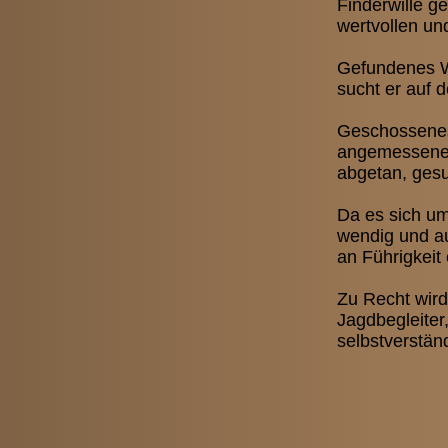
Finderwille 
wertvollen un
Gefundenes Wi
sucht er auf 
Geschossenes 
angemessene 
abgetan, gesu
Da es sich um
wendig und au
an Führigkeit
Zu Recht wird
Jagdbegleiter
selbstverstän