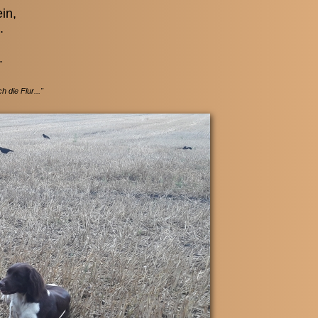
in,
.
.
 Flur..."