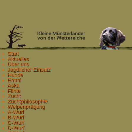
Start
Aktuelles
Über uns
Jagdlicher Einsatz
Hunde
Emmi
Aska
Flinte
Zucht
Zuchtphilosophie
Welpenprägung
A-Wurf
B-Wurf
C-Wurf
D-Wurf