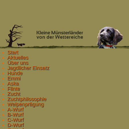
Start
Aktuelles
Über uns
Jagdlicher Einsatz
Hunde
Emmi
Aska
Flinte
Zucht
Zuchtphilosophie
Welpenprägung
A-Wurf
B-Wurf
C-Wurf
D-Wurf