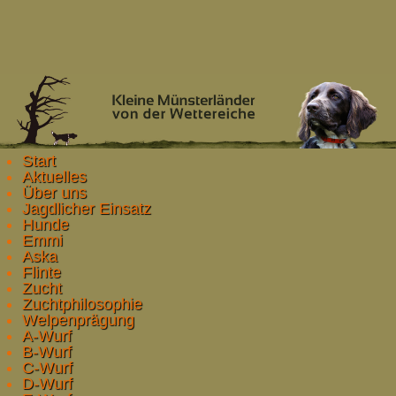
Start
Aktuelles
Über uns
Jagdlicher Einsatz
Hunde
Emmi
Aska
Flinte
Zucht
Zuchtphilosophie
Welpenprägung
A-Wurf
B-Wurf
C-Wurf
D-Wurf