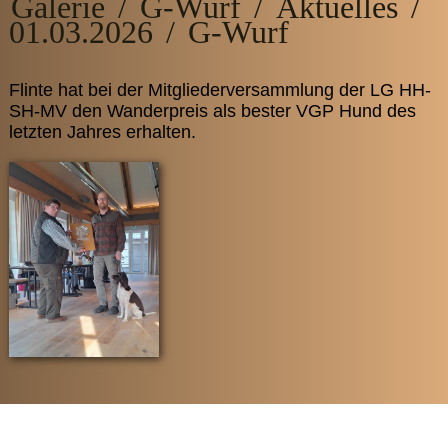
Galerie
/
G-Wurf
/
Aktuelles
/
01.03.2026
/
G-Wurf
Flinte hat bei der Mitgliederversammlung der LG HH-
SH-MV den Wanderpreis als bester VGP Hund des
letzten Jahres erhalten.
© 2026 Kleine Münsterländer Zucht von der