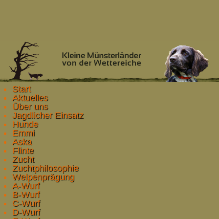
Start
Aktuelles
Über uns
Jagdlicher Einsatz
Hunde
Emmi
Aska
Flinte
Zucht
Zuchtphilosophie
Welpenprägung
A-Wurf
B-Wurf
C-Wurf
D-Wurf