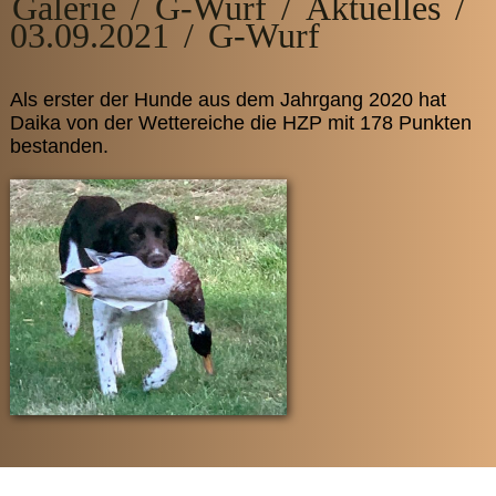
Galerie
/
G-Wurf
/
Aktuelles
/
03.09.2021
/
G-Wurf
Als erster der Hunde aus dem Jahrgang 2020 hat
Daika von der Wettereiche die HZP mit 178 Punkten
bestanden.